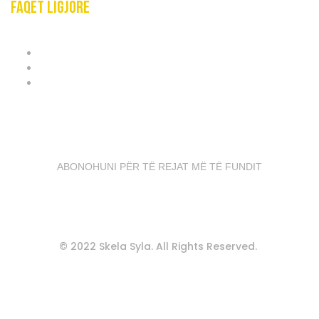
Faqet ligjore
TERMAT & KUSHTET
POLITIKAT E PRIVATËSISË
POLITIKAT E COOKIES
ABONIMI I LAJMEVE
ABONOHUNI PËR TË REJAT MË TË FUNDIT
Termat & Kushtet
Politikat e Privatësisë
© 2022 Skela Syla. All Rights Reserved.