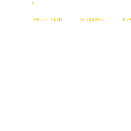
ë, Shqipëri
info@skelasyla.al
HOME
RRETH NESH
SHËRBIMET
RE