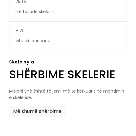
250
k
m² fasadë skelash
+
20
vite eksperiencë
Skela syla
SHËRBIME SKELERIE
Misioni ynë është të jemi më të kërkuarit në montimin
e skelerisë.
Më shumë shërbime