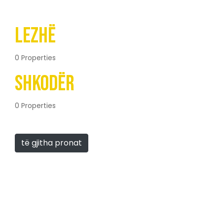
Lezhë
0 Properties
Shkodër
0 Properties
të gjitha pronat
Rruga Dritan Hoxha, Tiranë