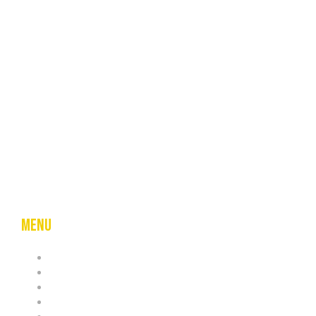
info@skelasyla.al
+355682062999
Menu
RRETH NESH
SHËRBIMET
REAL ESTATE
GALERIA