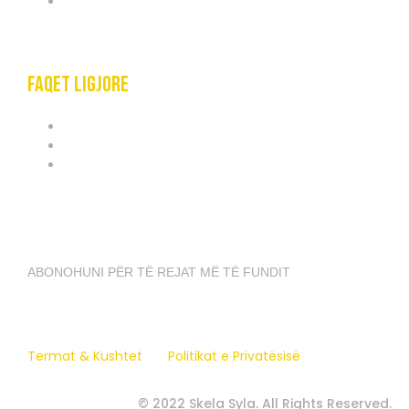
KONTAKT
Faqet ligjore
TERMAT & KUSHTET
POLITIKAT E PRIVATËSISË
POLITIKAT E COOKIES
ABONIMI I LAJMEVE
ABONOHUNI PËR TË REJAT MË TË FUNDIT
Termat & Kushtet
Politikat e Privatësisë
© 2022 Skela Syla. All Rights Reserved.