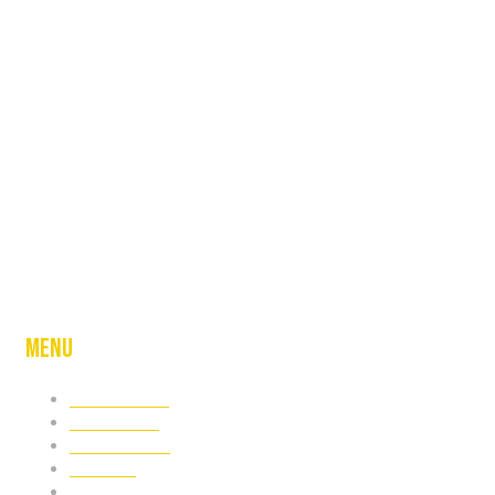
info@skelasyla.al
+355682062999
Menu
RRETH NESH
SHËRBIMET
REAL ESTATE
GALERIA
KONTAKT