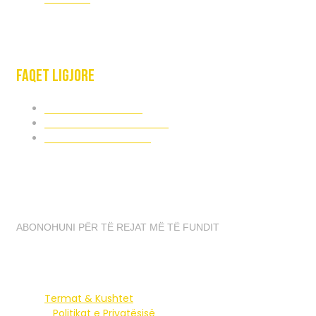
Faqet ligjore
TERMAT & KUSHTET
POLITIKAT E PRIVATËSISË
POLITIKAT E COOKIES
ABONIMI I LAJMEVE
ABONOHUNI PËR TË REJAT MË TË FUNDIT
Termat & Kushtet
Politikat e Privatësisë