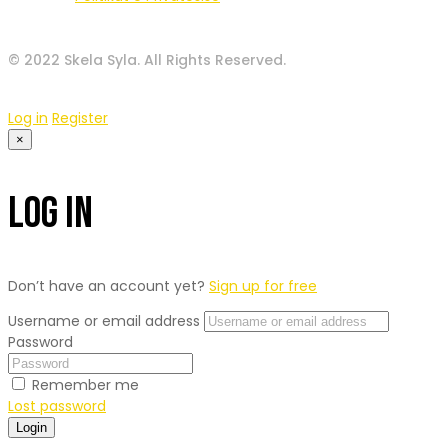
© 2022 Skela Syla. All Rights Reserved.
Log in
Register
×
Log In
Don’t have an account yet?
Sign up for free
Username or email address
Password
Remember me
Lost password
Login