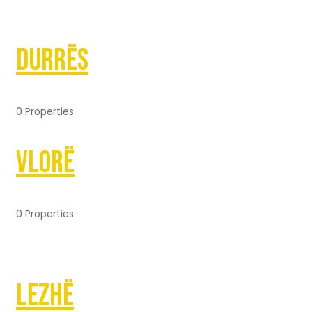
Durrës
0 Properties
Vlorë
0 Properties
Lezhë