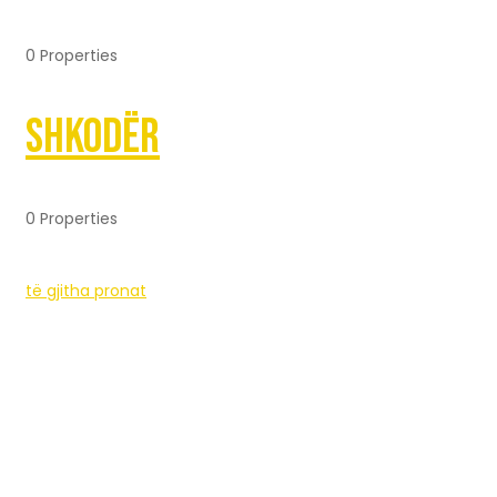
0 Properties
Shkodër
0 Properties
të gjitha pronat
Rruga Dritan Hoxha, Tiranë