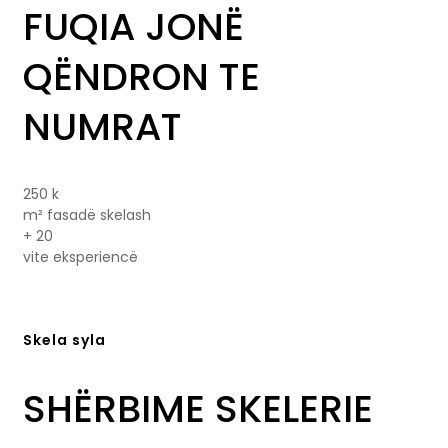
FUQIA JONË
QËNDRON TE
NUMRAT
250
k
m² fasadë skelash
+
20
vite eksperiencë
Skela syla
SHËRBIME SKELERIE