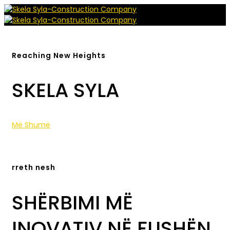
Reaching New Heights
SKELA SYLA
Më Shumë
rreth nesh
SHËRBIMI MË
INOVATIV NË FUSHËN