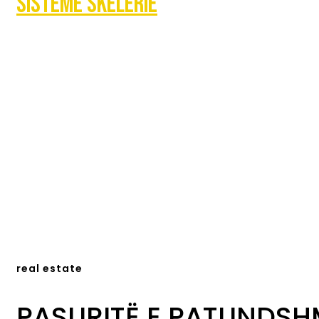
Sisteme skelerie
real estate
PASURITË E PATUNDSH