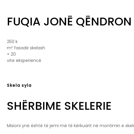
FUQIA JONË QËNDRON
250
k
m² fasadë skelash
+
20
vite eksperiencë
Skela syla
SHËRBIME SKELERIE
Misioni ynë është të jemi më të kërkuarit në montimin e skele