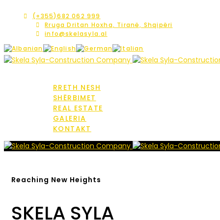
(+355)682 062 999
Rruga Dritan Hoxha, Tiranë, Shqipëri
info@skelasyla.al
HOME
RRETH NESH
SHËRBIMET
REAL ESTATE
GALERIA
KONTAKT
Reaching New Heights
SKELA SYLA