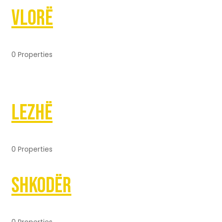
Vlorë
0 Properties
Lezhë
0 Properties
Shkodër
0 Properties