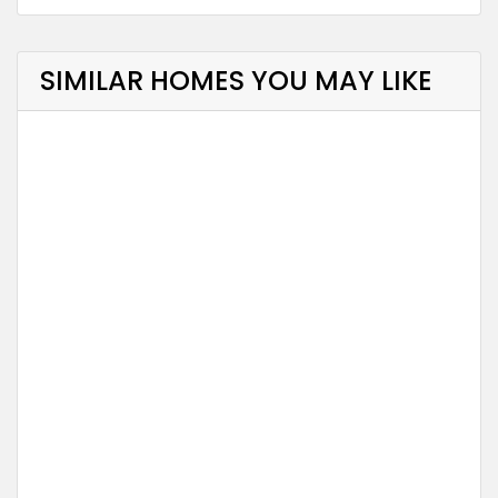
SIMILAR HOMES YOU MAY LIKE
NË SHITJE
Vile + Verande + Pishine
Jale, Vuno, Himare