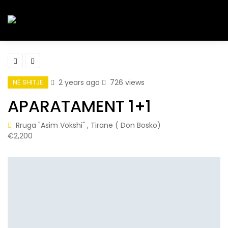
2 years ago
726 views
NË SHITJE
APARATAMENT 1+1
Rruga "Asim Vokshi" , Tirane ( Don Bosko)
€2,200