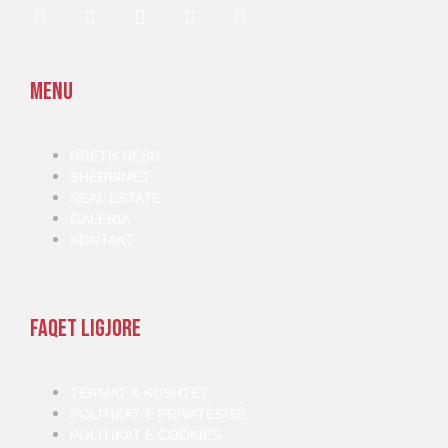
Menu
RRETH NESH
SHËRBIMET
REAL ESTATE
GALERIA
KONTAKT
Faqet ligjore
TERMAT & KUSHTET
POLITIKAT E PRIVATËSISË
POLITIKAT E COOKIES