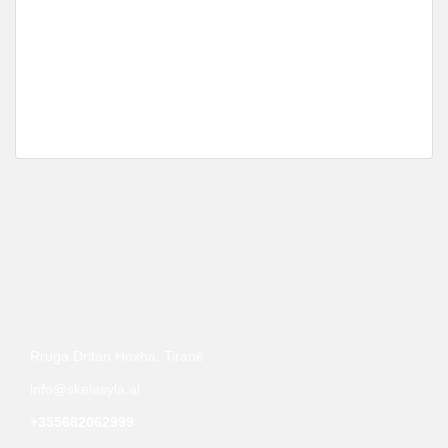
Apartament 2+1
Rruga Dhimiter Shuteriqi, Kristal Building
€2,700
/ m²
2
94.6 m
Rruga Dritan Hoxha, Tiranë
info@skelasyla.al
+355682062999