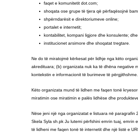
faqet e komunitetit dot.com;
shoqata ose grupe të tjera që përfaqësojnë bami
shpërndarësit e direktoriumeve online;
portalet e internetit;
kontabilitet, kompani ligjore dhe konsulente; dhe
institucionet arsimore dhe shoqatat tregtare.
Ne do të miratojmë kërkesat për lidhje nga këto organ
akredituara; (b) organizata nuk ka të dhëna negative 
kontekstin e informacionit të burimeve të përgjithshme.
Këto organizata mund të lidhen me faqen tonë kryesor
miratimin ose miratimin e palës lidhëse dhe produkteve 
Nëse jeni një nga organizatat e listuara në paragrafin 2
Skela Syla sh.pk Ju lutemi përfshini emrin tuaj, emrin e
të lidheni me faqen tonë të internetit dhe një listë e UR