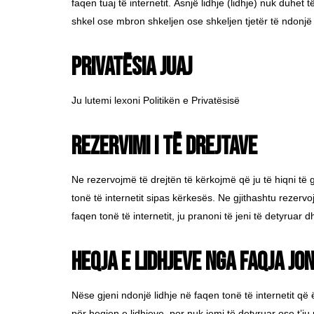
faqen tuaj të internetit. Asnjë lidhje (lidhje) nuk duhe
shkel ose mbron shkeljen ose shkeljen tjetër të ndonjë t
Privatësia juaj
Ju lutemi lexoni Politikën e Privatësisë
Rezervimi i të Drejtave
Ne rezervojmë të drejtën të kërkojmë që ju të hiqni të gj
tonë të internetit sipas kërkesës. Ne gjithashtu rezerv
faqen tonë të internetit, ju pranoni të jeni të detyruar 
Heqja e lidhjeve nga faqja jo
Nëse gjeni ndonjë lidhje në faqen tonë të internetit që
për heqjen e lidhjeve, por nuk jemi të detyruar ose t’ju 