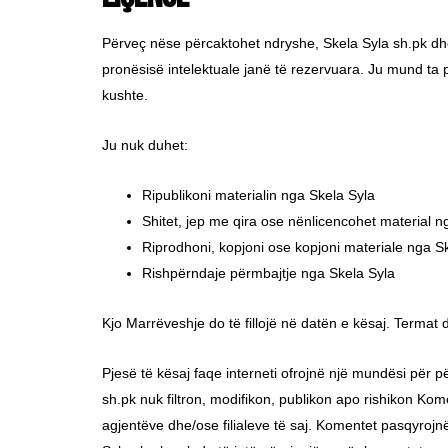
Përveç nëse përcaktohet ndryshe, Skela Syla sh.pk dhe/os
pronësisë intelektuale janë të rezervuara. Ju mund ta 
kushte.
Ju nuk duhet:
Ripublikoni materialin nga Skela Syla
Shitet, jep me qira ose nënlicencohet material n
Riprodhoni, kopjoni ose kopjoni materiale nga S
Rishpërndaje përmbajtje nga Skela Syla
Kjo Marrëveshje do të fillojë në datën e kësaj. Terma
Pjesë të kësaj faqe interneti ofrojnë një mundësi për 
sh.pk nuk filtron, modifikon, publikon apo rishikon Ko
agjentëve dhe/ose filialeve të saj. Komentet pasqyrojn