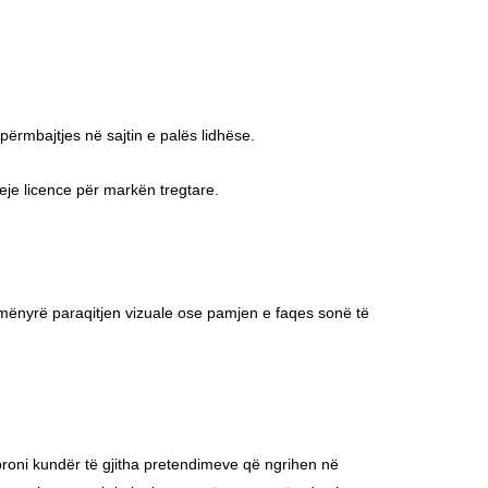
 përmbajtjes në sajtin e palës lidhëse.
jeje licence për markën tregtare.
ë mënyrë paraqitjen vizuale ose pamjen e faqes sonë të
broni kundër të gjitha pretendimeve që ngrihen në