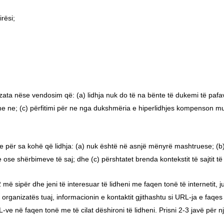
rësi;
izata nëse vendosim që: (a) lidhja nuk do të na bënte të dukemi të paf
me ne; (c) përfitimi për ne nga dukshmëria e hiperlidhjes kompenson mu
e për sa kohë që lidhja: (a) nuk është në asnjë mënyrë mashtruese; (
ose shërbimeve të saj; dhe (c) përshtatet brenda kontekstit të sajtit të
 më sipër dhe jeni të interesuar të lidheni me faqen tonë të internetit,
 organizatës tuaj, informacionin e kontaktit gjithashtu si URL-ja e faqes
L-ve në faqen tonë me të cilat dëshironi të lidheni. Prisni 2-3 javë për nj