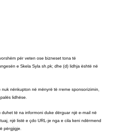
avorshëm për veten ose bizneset tona të
ngesën e Skela Syla sh.pk; dhe (d) lidhja është në
b) nuk nënkupton në mënyrë të rreme sponsorizimin,
 palës lidhëse.
 ju duhet të na informoni duke dërguar një e-mail në
 tuaj, një listë e çdo URL-je nga e cila keni ndërmend
ë përgjigje.