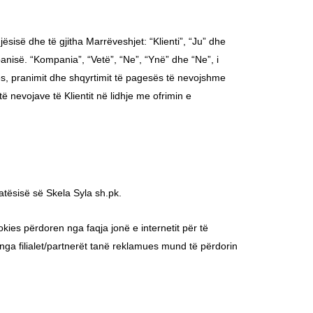
isë dhe të gjitha Marrëveshjet: “Klienti”, “Ju” dhe
anisë. “Kompania”, “Vetë”, “Ne”, “Ynë” dhe “Ne”, i
rtës, pranimit dhe shqyrtimit të pagesës të nevojshme
 nevojave të Klientit në lidhje me ofrimin e
atësisë së Skela Syla sh.pk.
okies përdoren nga faqja jonë e internetit për të
 nga filialet/partnerët tanë reklamues mund të përdorin