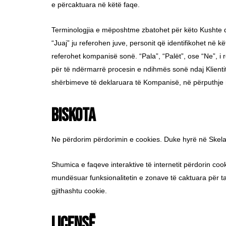
e përcaktuara në këtë faqe.
Terminologjia e mëposhtme zbatohet për këto Kushte dhe
“Juaj” ju referohen juve, personit që identifikohet në 
referohet kompanisë sonë. “Pala”, “Palët”, ose “Ne”, i 
për të ndërmarrë procesin e ndihmës sonë ndaj Klientit
shërbimeve të deklaruara të Kompanisë, në përputhje me
Biskota
Ne përdorim përdorimin e cookies. Duke hyrë në Skela 
Shumica e faqeve interaktive të internetit përdorin cook
mundësuar funksionalitetin e zonave të caktuara për ta 
gjithashtu cookie.
Liçensë