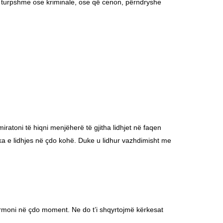
e, e turpshme ose kriminale, ose që cenon, përndryshe
miratoni të hiqni menjëherë të gjitha lidhjet në faqen
ika e lidhjes në çdo kohë. Duke u lidhur vazhdimisht me
nformoni në çdo moment. Ne do t’i shqyrtojmë kërkesat