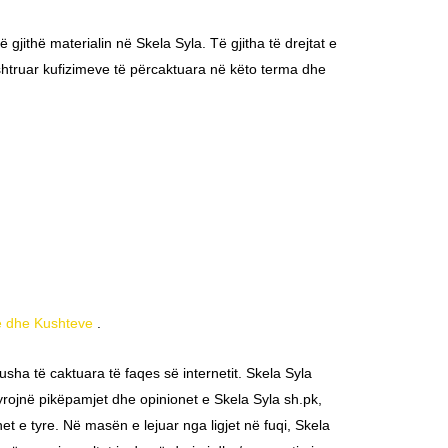
gjithë materialin në Skela Syla. Të gjitha të drejtat e
shtruar kufizimeve të përcaktuara në këto terma dhe
e dhe Kushteve
.
ha të caktuara të faqes së internetit. Skela Syla
yrojnë pikëpamjet dhe opinionet e Skela Syla sh.pk,
t e tyre. Në masën e lejuar nga ligjet në fuqi, Skela