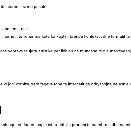
ë internetit si më poshtë:
 lidhen me; ose
 internetit të lidhur me këtë ka kuptim brenda kontekstit dhe formatit të
 ose veprave të tjera artistike për lidhjen në mungesë të një marrëvesh
 krijoni korniza rreth faqeve tona të internetit që ndryshojnë në asnj
n
 shfaqet në faqen tuaj të internetit. Ju pranoni të na mbroni dhe na m