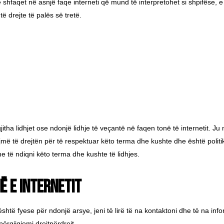
t të shfaqet në asnjë faqe interneti që mund të interpretohet si shpifës
ë drejte të palës së tretë.
itha lidhjet ose ndonjë lidhje të veçantë në faqen tonë të internetit. Ju 
ojmë të drejtën për të respektuar këto terma dhe kushte dhe është polit
dhe të ndiqni këto terma dhe kushte të lidhjes.
në e internetit
 është fyese për ndonjë arsye, jeni të lirë të na kontaktoni dhe të na i
përgjigjemi drejtpërdrejt.