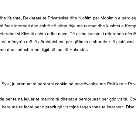
 Kushte, Deklaratë të Privatësisë dhe Njoftim për Mohimin e përgjegjës
këtë faqe interneti dhe është në përputhje me termat dhe kushtet e Komp
referohet si Klientit ashtu edhe neve. Të gjitha kushtet i referohen ofe
 në mënyrën më të përshtatshme për qëllimin e shprehur të plotësimit të
 dhe i nënshtrohet ligjit në fuqi të Holandës.
Syla, ju pranuat të përdorni cookie në marrëveshje me Politikën e Priv
ie për të na lejuar të marrim të dhënat e përdoruesit për çdo vizitë. Co
bërë më të lehtë për njerëzit që vizitojnë faqen tonë të internetit. Disa