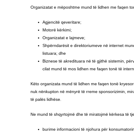
Organizatat e mëposhtme mund të lidhen me faqen tonë
Agjencitë qeveritare;
Motorë kërkimi;
Organizatat e lajmeve;
Shpërndarësit e direktoriumeve në internet mund t
listuara; dhe
Biznese të akredituara në të gjithë sistemin, pë
cilat mund të mos lidhen me faqen tonë të interne
Këto organizata mund të lidhen me faqen tonë kryesore
nuk nënkupton në mënyrë të rreme sponsorizimin, mirati
të palës lidhëse.
Ne mund të shqyrtojmë dhe të miratojmë kërkesa të tje
burime informacioni të njohura për konsumatorin