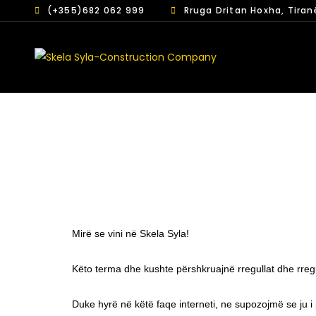
(+355)682 062 999
Rruga Dritan Hoxha, Tiran
Mirë se vini në Skela Syla!
Këto terma dhe kushte përshkruajnë rregullat dhe rregul
Duke hyrë në këtë faqe interneti, ne supozojmë se ju i