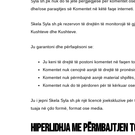
Syla sh.pk nuk do të jetë përgjegjëse për komentet ose
dhe/ose paraqitjes së Komentet në këtë faqe interneti.
Skela Syla sh.pk rezervon të drejtën të monitorojë të
Kushteve dhe Kushteve.
Ju garantoni dhe përfaqësoni se:
Ju keni të drejtë të postoni komentet në faqen to
Komentet nuk cenojnë asnjë të drejtë të pronësisë
Komentet nuk përmbajnë asnjë material shpifës, 
Komentet nuk do të përdoren për të kërkuar ose p
Ju i jepni Skela Syla sh.pk një licencë joekskluzive për
tuaja në çdo formë, format ose media.
Hiperlidhja me përmbajtjen 