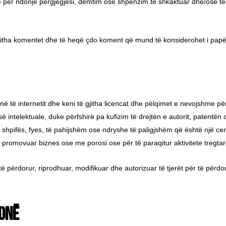
 për ndonjë përgjegjësi, dëmtim ose shpenzim të shkaktuar dhe/ose të 
 gjitha komentet dhe të heqë çdo koment që mund të konsiderohet i pap
në të internetit dhe keni të gjitha licencat dhe pëlqimet e nevojshme pë
 intelektuale, duke përfshirë pa kufizim të drejtën e autorit, patentën 
shpifës, fyes, të pahijshëm ose ndryshe të paligjshëm që është një cen
romovuar biznes ose me porosi ose për të paraqitur aktivitete tregtare
 të përdorur, riprodhuar, modifikuar dhe autorizuar të tjerët për të për
tonë