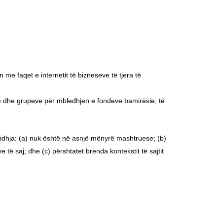
 me faqet e internetit të bizneseve të tjera të
sie dhe grupeve për mbledhjen e fondeve bamirësie, të
lidhja: (a) nuk është në asnjë mënyrë mashtruese; (b)
 saj; dhe (c) përshtatet brenda kontekstit të sajtit