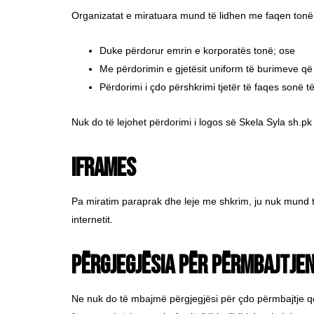
Organizatat e miratuara mund të lidhen me faqen tonë t
Duke përdorur emrin e korporatës tonë; ose
Me përdorimin e gjetësit uniform të burimeve që
Përdorimi i çdo përshkrimi tjetër të faqes sonë të
Nuk do të lejohet përdorimi i logos së Skela Syla sh.pk
iFrames
Pa miratim paraprak dhe leje me shkrim, ju nuk mund të
internetit.
Përgjegjësia për përmbajtje
Ne nuk do të mbajmë përgjegjësi për çdo përmbajtje që