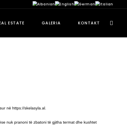
EAL ESTATE
GALERIA
KONTAKT
ur në https://skelasyla.al.
se nuk pranoni të zbatoni të gjitha termat dhe kushtet