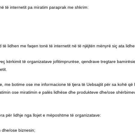
 të internetit pa miratim paraprak me shkrim:
ë lidhen me faqen tonë të internetit në të njëjtën mënyrë siç ata lidhen
rveç kërkimit të organizatave jofitimprurëse, qendrave tregtare bamirë
tit.
, me botime ose me informacione të tjera të Uebsajtit për sa kohë që 
min ose miratimin e palës lidhëse dhe produkteve dhe/ose shërbimeve të
ra për lidhje nga llojet e mëposhtme të organizatave:
 dhe/ose biznesin;