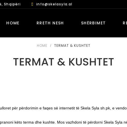
ë, Shqipëri
info@skelasyla.al
HOME
RRETH NESH
SHËRBIMET
R
HOME
TERMAT & KUSHTET
TERMAT & KUSHTET
loret për përdorimin e faqes së internetit të Skela Syla sh.pk, e vendos
 pranoni këto terma dhe kushte. Mos vazhdoni të përdorni Skela Syla në