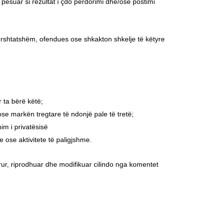
pësuar si rezultat i çdo përdorimi dhe/ose postimi
ërshtatshëm, ofendues ose shkakton shkelje të këtyre
r ta bërë këtë;
ose markën tregtare të ndonjë pale të tretë;
im i privatësisë
 ose aktivitete të paligjshme.
dorur, riprodhuar dhe modifikuar cilindo nga komentet