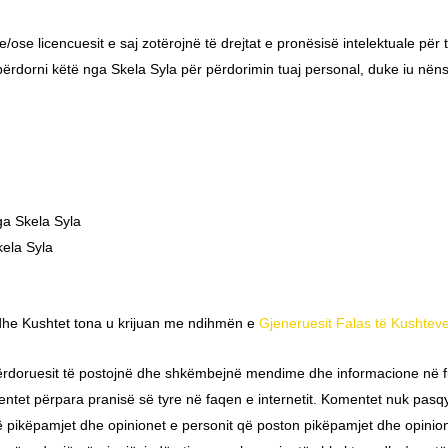
e licencuesit e saj zotërojnë të drejtat e pronësisë intelektuale për të 
përdorni këtë nga Skela Syla për përdorimin tuaj personal, duke iu nën
ga Skela Syla
kela Syla
t dhe Kushtet tona u krijuan me ndihmën e
Gjeneruesit Falas të Kushtev
përdoruesit të postojnë dhe shkëmbejnë mendime dhe informacione në fus
mentet përpara pranisë së tyre në faqen e internetit. Komentet nuk pasq
ë pikëpamjet dhe opinionet e personit që poston pikëpamjet dhe opinione